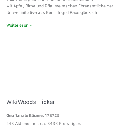
Mit Apfel, Birne und Pflaume machen Ehrenamtliche der
Umweltinitiative aus Berlin Ingrid Raus glücklich
WikiWoods
Weiterlesen »
pflanzt
in
Hohenbrück
Obstbäume
WikiWoods-Ticker
Gepflanzte Bäume: 173725
243 Aktionen mit ca. 3436 Freiwilligen.