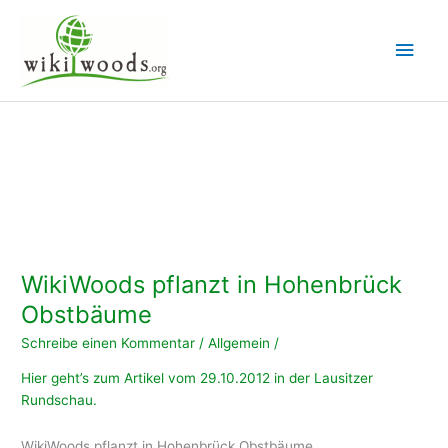
Zum
Inhalt
Hau
springen
WikiWoods pflanzt in Hohenbrück
Obstbäume
Schreibe einen Kommentar
/
Allgemein
/
Hier geht’s zum Artikel vom 29.10.2012 in der Lausitzer
Rundschau.
WikiWoods pflanzt in Hohenbrück Obstbäume