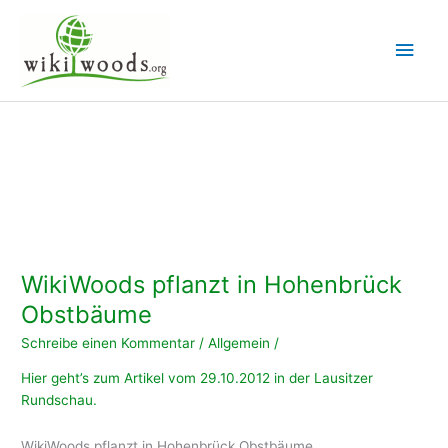
Zum
Inhalt
Hau
springen
WikiWoods pflanzt in Hohenbrück
Obstbäume
Schreibe einen Kommentar
/
Allgemein
/
Hier geht’s zum Artikel vom 29.10.2012 in der Lausitzer
Rundschau.
WikiWoods pflanzt in Hohenbrück Obstbäume