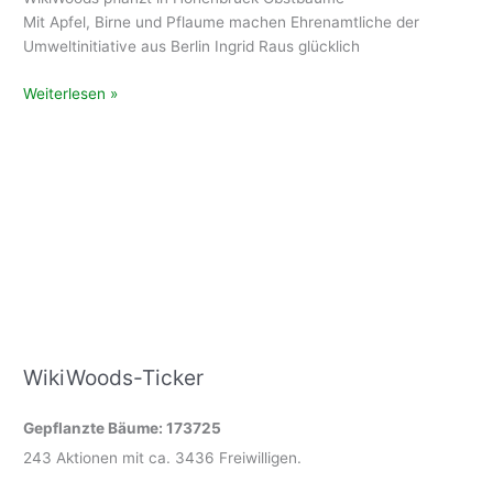
Mit Apfel, Birne und Pflaume machen Ehrenamtliche der
Umweltinitiative aus Berlin Ingrid Raus glücklich
WikiWoods
Weiterlesen »
pflanzt
in
Hohenbrück
Obstbäume
WikiWoods-Ticker
Gepflanzte Bäume: 173725
243 Aktionen mit ca. 3436 Freiwilligen.