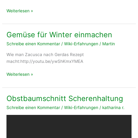
Preservation
Weiterlesen »
of
vegetable
for
Gemüse für Winter einmachen
winter
Schreibe einen Kommentar
/
Wiki-Erfahrungen
/
Martin
time
(en)
Wie man Zacusca nach Gerdas Rezept
macht:http://youtu.be/ywShKmxYMEA
Gemüse
Weiterlesen »
für
Winter
einmachen
Obstbaumschnitt Scherenhaltung
Schreibe einen Kommentar
/
Wiki-Erfahrungen
/
katharina r.