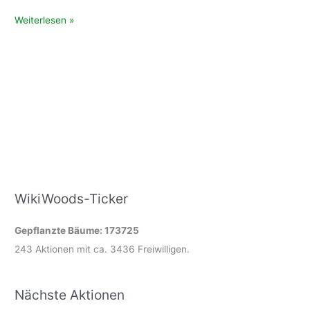
Wie
Weiterlesen »
pflanze
ich
einen
Baum
mit
einem
„Göttinger
Fahrradlenker“?
WikiWoods-Ticker
Gepflanzte Bäume: 173725
243 Aktionen mit ca. 3436 Freiwilligen.
Nächste Aktionen