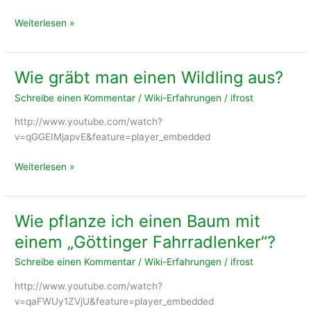
Traubenkirschen-
Weiterlesen »
Gelee
Rezept
Wie gräbt man einen Wildling aus?
Schreibe einen Kommentar
/
Wiki-Erfahrungen
/
ifrost
http://www.youtube.com/watch?
v=qGGEIMjapvE&feature=player_embedded
Wie
Weiterlesen »
gräbt
man
einen
Wie pflanze ich einen Baum mit
Wildling
einem „Göttinger Fahrradlenker“?
aus?
Schreibe einen Kommentar
/
Wiki-Erfahrungen
/
ifrost
http://www.youtube.com/watch?
v=qaFWUy1ZVjU&feature=player_embedded