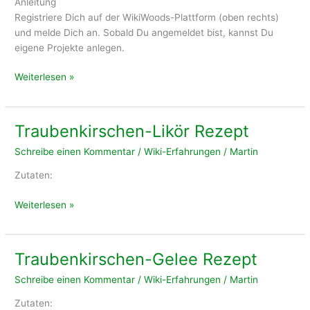
Anleitung
Registriere Dich auf der WikiWoods-Plattform (oben rechts)
und melde Dich an. Sobald Du angemeldet bist, kannst Du
eigene Projekte anlegen.
Wie
Weiterlesen »
starte
ich
eine
Traubenkirschen-Likör Rezept
eigene
Schreibe einen Kommentar
/
Wiki-Erfahrungen
/
Martin
Pflanzaktion?
Zutaten:
Traubenkirschen-
Weiterlesen »
Likör
Rezept
Traubenkirschen-Gelee Rezept
Schreibe einen Kommentar
/
Wiki-Erfahrungen
/
Martin
Zutaten: