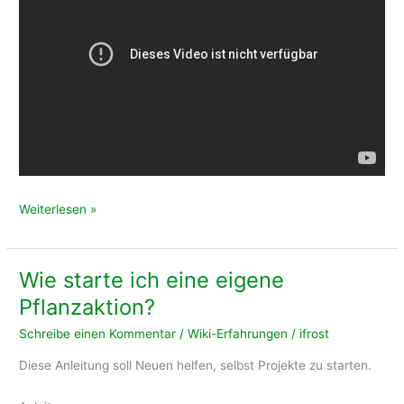
Obstbaumschnitt
Weiterlesen »
Scherenhaltung
Wie starte ich eine eigene
Pflanzaktion?
Schreibe einen Kommentar
/
Wiki-Erfahrungen
/
ifrost
Diese Anleitung soll Neuen helfen, selbst Projekte zu starten.