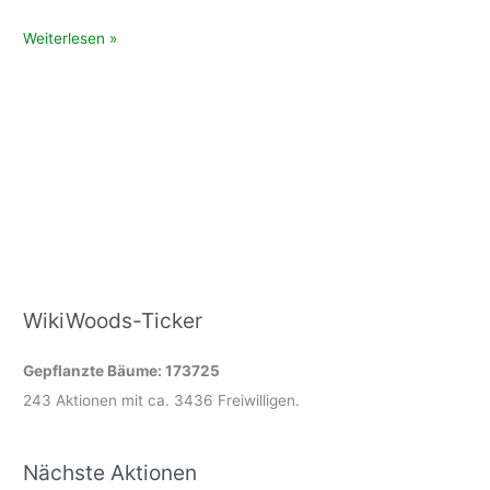
Preservation
Weiterlesen »
of
vegetable
for
winter
time
(en)
WikiWoods-Ticker
Gepflanzte Bäume: 173725
243 Aktionen mit ca. 3436 Freiwilligen.
Nächste Aktionen