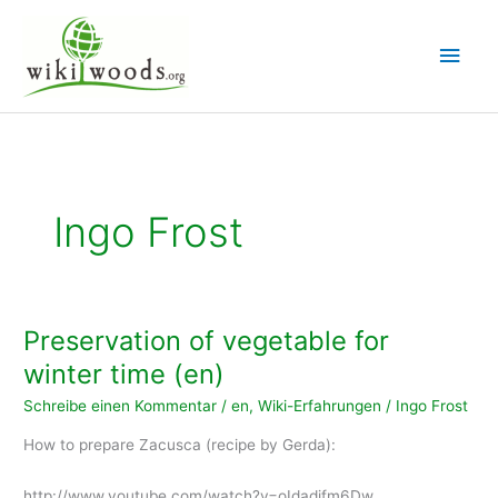
Zum
Inhalt
Hau
springen
Ingo Frost
Preservation of vegetable for
winter time (en)
Schreibe einen Kommentar
/
en
,
Wiki-Erfahrungen
/
Ingo Frost
How to prepare Zacusca (recipe by Gerda):
http://www.youtube.com/watch?v=oIdadjfm6Dw