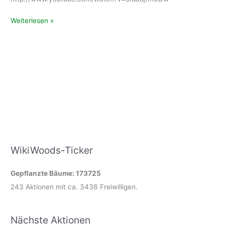
Preservation
Weiterlesen »
of
vegetable
for
winter
time
(en)
WikiWoods-Ticker
Gepflanzte Bäume: 173725
243 Aktionen mit ca. 3436 Freiwilligen.
Nächste Aktionen