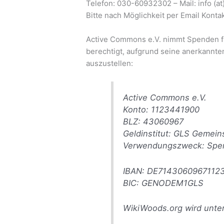
Telefon: 030-60932302 – Mail: info (a
Bitte nach Möglichkeit per Email Konta
Active Commons e.V. nimmt Spenden fü
berechtigt, aufgrund seine anerkann
auszustellen:
Active Commons e.V.
Konto: 1123441900
BLZ: 43060967
Geldinstitut: GLS Gemei
Verwendungszweck: Spe
IBAN: DE7143060967112
BIC: GENODEM1GLS
WikiWoods.org wird unter