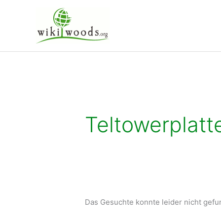
Zum
Inhalt
springen
Teltowerplatt
Das Gesuchte konnte leider nicht gefun