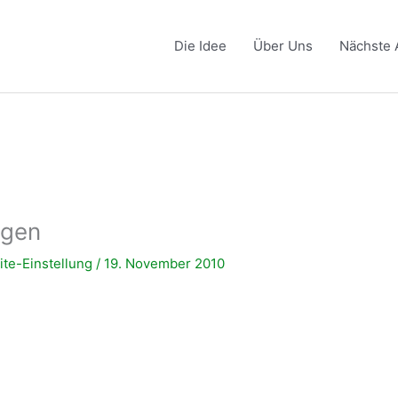
Die Idee
Über Uns
Nächste 
agen
te-Einstellung
/
19. November 2010