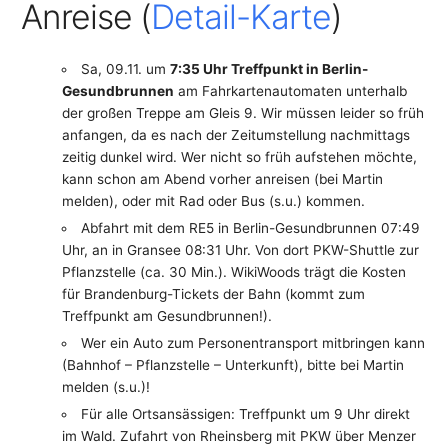
Anreise (
Detail-Karte
)
Sa, 09.11. um
7:35 Uhr Treffpunkt in Berlin-
Gesundbrunnen
am Fahrkartenautomaten unterhalb
der großen Treppe am Gleis 9. Wir müssen leider so früh
anfangen, da es nach der Zeitumstellung nachmittags
zeitig dunkel wird. Wer nicht so früh aufstehen möchte,
kann schon am Abend vorher anreisen (bei Martin
melden), oder mit Rad oder Bus (s.u.) kommen.
Abfahrt mit dem RE5 in Berlin-Gesundbrunnen 07:49
Uhr, an in Gransee 08:31 Uhr. Von dort PKW-Shuttle zur
Pflanzstelle (ca. 30 Min.). WikiWoods trägt die Kosten
für Brandenburg-Tickets der Bahn (kommt zum
Treffpunkt am Gesundbrunnen!).
Wer ein Auto zum Personentransport mitbringen kann
(Bahnhof – Pflanzstelle – Unterkunft), bitte bei Martin
melden (s.u.)!
Für alle Ortsansässigen: Treffpunkt um 9 Uhr direkt
im Wald. Zufahrt von Rheinsberg mit PKW über Menzer