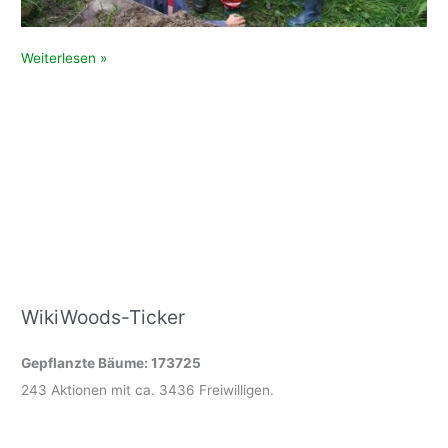
Erste
Weiterlesen »
praktische
Vorbereitungen
für
Streuobstwiesenpflanzung
laufen
an
WikiWoods-Ticker
Gepflanzte Bäume: 173725
243 Aktionen mit ca. 3436 Freiwilligen.