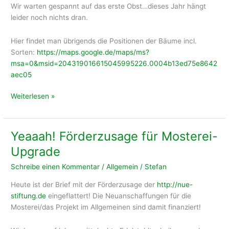
Wir warten gespannt auf das erste Obst…dieses Jahr hängt
leider noch nichts dran.
Hier findet man übrigends die Positionen der Bäume incl.
Sorten:
https://maps.google.de/maps/ms?
msa=0&msid=204319016615045995226.0004b13ed75e8642
aec05
Das
Weiterlesen »
neuste
Yeaaah! Förderzusage für Mosterei-
Upgrade
Schreibe einen Kommentar
/
Allgemein
/
Stefan
Heute ist der Brief mit der Förderzusage der
http://nue-
stiftung.de
eingeflattert! Die Neuanschaffungen für die
Mosterei/das Projekt im Allgemeinen sind damit finanziert!