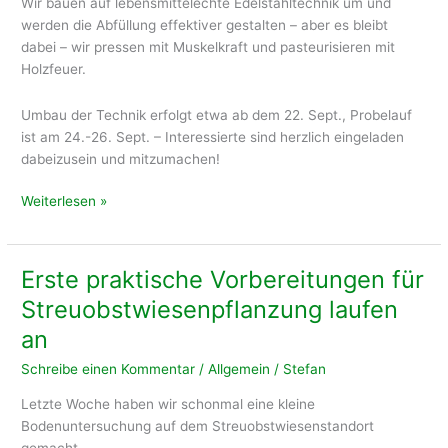
Wir bauen auf lebensmittelechte Edelstahltechnik um und
werden die Abfüllung effektiver gestalten – aber es bleibt
dabei – wir pressen mit Muskelkraft und pasteurisieren mit
Holzfeuer.
Umbau der Technik erfolgt etwa ab dem 22. Sept., Probelauf
ist am 24.-26. Sept. – Interessierte sind herzlich eingeladen
dabeizusein und mitzumachen!
Yeaaah!
Weiterlesen »
Förderzusage
für
Mosterei-
Erste praktische Vorbereitungen für
Upgrade
Streuobstwiesenpflanzung laufen
an
Schreibe einen Kommentar
/
Allgemein
/
Stefan
Letzte Woche haben wir schonmal eine kleine
Bodenuntersuchung auf dem Streuobstwiesenstandort
gemacht.