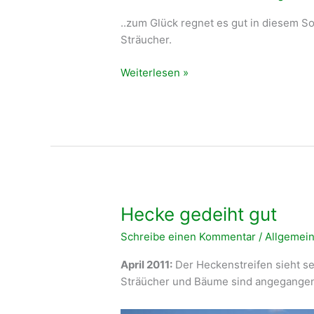
..zum Glück regnet es gut in diesem 
Sträucher.
Sommer
Weiterlesen »
2011
Hecke gedeiht gut
Schreibe einen Kommentar
/
Allgemei
April 2011:
Der Heckenstreifen sieht seh
Sträücher und Bäume sind angegange