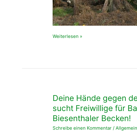
Abschlussbild
Weiterlesen »
Deine Hände gegen d
sucht Freiwillige für 
Biesenthaler Becken!
Schreibe einen Kommentar
/
Allgemei