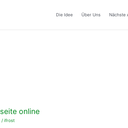
Die Idee
Über Uns
Nächste 
eite online
n
/
ifrost