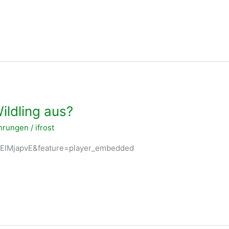
ildling aus?
ahrungen
/
ifrost
GEIMjapvE&feature=player_embedded