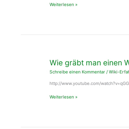
Deine
Weiterlesen »
Hände
gegen
den
Klimawandel
–
WikiWoods
sucht
Freiwillige
Wie gräbt man einen W
für
Schreibe einen Kommentar
/
Wiki-Erf
Baumpflanzaktion
im
http://www.youtube.com/watch?v=qG
Biesenthaler
Becken!
Wie
Weiterlesen »
gräbt
man
einen
Wildling