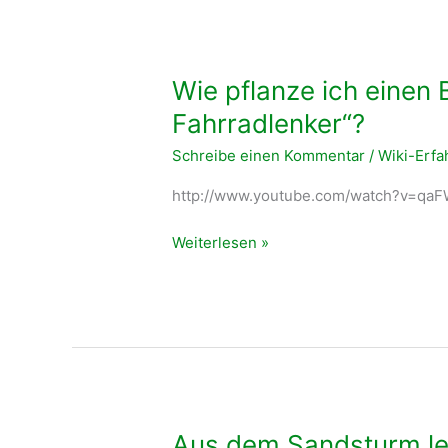
aus?
Wie pflanze ich einen
Fahrradlenker“?
Schreibe einen Kommentar
/
Wiki-Erf
http://www.youtube.com/watch?v=qa
Wie
Weiterlesen »
pflanze
ich
einen
Baum
mit
einem
„Göttinger
Fahrradlenker“?
Aus dem Sandsturm ler