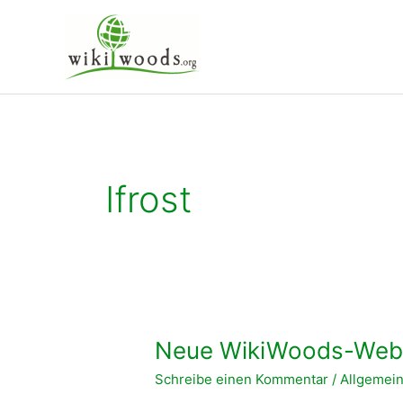
Zum
Inhalt
springen
Ifrost
Neue WikiWoods-Webs
Schreibe einen Kommentar
/
Allgemei