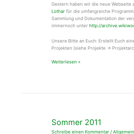
Gestern haben wir die neue Webseite 
Lothar
für die umfangreiche Programmi
Sammlung und Dokumentation der verga
immernoch unter
http://archive.wikiw
Unsere Bitte an Euch: Erstellt Euch ei
Projekten (siehe Projekte -> Projektarc
Neue
Weiterlesen »
WikiWoods-
Webseite
online
Sommer 2011
Schreibe einen Kommentar
/
Allgemei