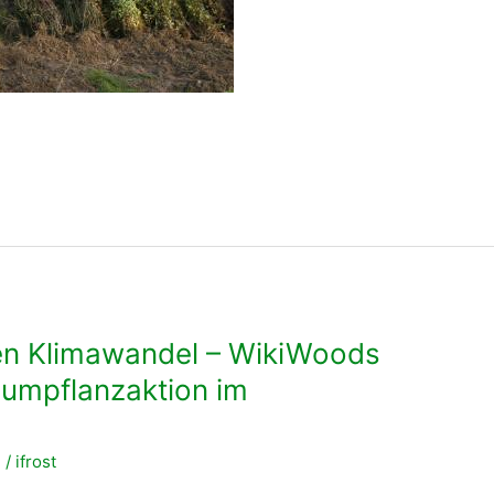
en Klimawandel – WikiWoods
Baumpflanzaktion im
n
/
ifrost