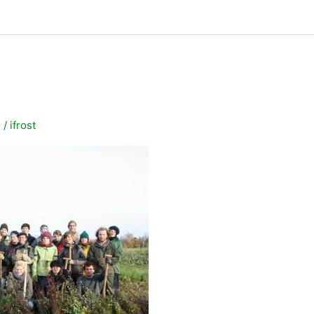
n
/
ifrost