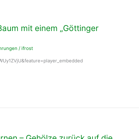
 Baum mit einem „Göttinger
ahrungen
/
ifrost
FWUy1ZVjU&feature=player_embedded
nen – Gehölze zurück auf die