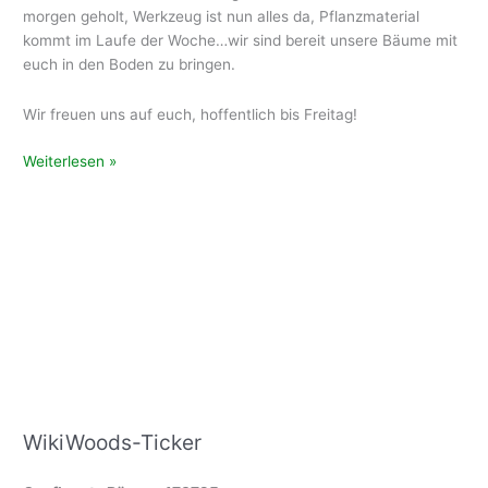
morgen geholt, Werkzeug ist nun alles da, Pflanzmaterial
kommt im Laufe der Woche…wir sind bereit unsere Bäume mit
euch in den Boden zu bringen.
Wir freuen uns auf euch, hoffentlich bis Freitag!
Abschluss
Weiterlesen »
der
Logistik
–
In
die
Startlöcher!
WikiWoods-Ticker