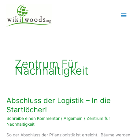
Zum
Inhalt
Hau
springen
Zentrum Für
Nachhaltigkeit
Abschluss der Logistik – In die
Startlöcher!
Schreibe einen Kommentar
/
Allgemein
/
Zentrum für
Nachhaltigkeit
So der Abschluss der Pflanzlogistik ist erreicht…Bäume werden