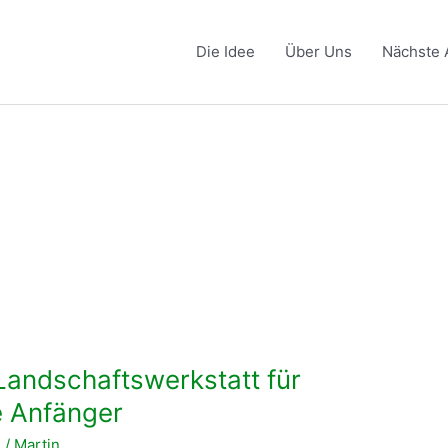
Die Idee
Über Uns
Nächste 
andschaftswerkstatt für
e Anfänger
n
/
Martin