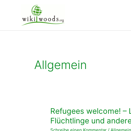
Zum
Inhalt
springen
Allgemein
Refugees welcome! – L
Flüchtlinge und ander
Schreibe einen Kommentar
/
Allgemei