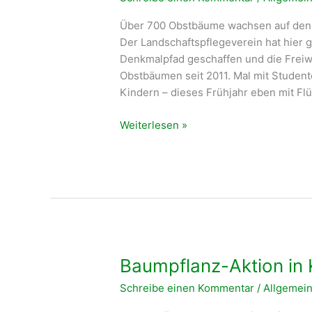
Über 700 Obstbäume wachsen auf den 
Der Landschaftspflegeverein hat hier 
Denkmalpfad geschaffen und die Freiwil
Obstbäumen seit 2011. Mal mit Studente
Kindern – dieses Frühjahr eben mit Flü
Refugees
Weiterlesen »
welcome!
–
Landschaftswerkstatt
für
Flüchtlinge
und
andere
Anfänger
Baumpflanz-Aktion in 
Schreibe einen Kommentar
/
Allgemei