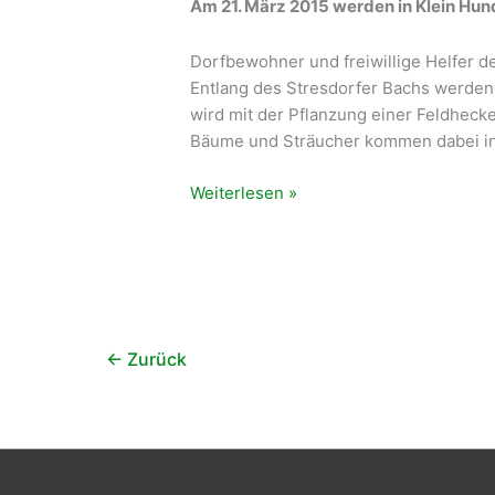
Am 21. März 2015 werden in Klein Hu
Dorfbewohner und freiwillige Helfer d
Entlang des Stresdorfer Bachs werden
wird mit der Pflanzung einer Feldhec
Bäume und Sträucher kommen dabei i
Baumpflanz-
Weiterlesen »
Aktion
in
Klein
Hundorf
←
Zurück