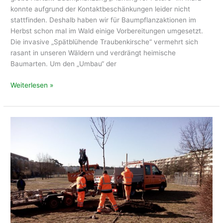
konnte aufgrund der Kontaktbeschänkungen leider nicht
stattfinden. Deshalb haben wir für Baumpflanzaktionen im
Herbst schon mal im Wald einige Vorbereitungen umgesetzt.
Die invasive „Spätblühende Traubenkirsche“ vermehrt sich
rasant in unseren Wäldern und verdrängt heimische
Baumarten. Um den „Umbau“ der
Vorbereitung
Weiterlesen »
Bäume
pflanzen