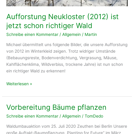
Aufforstung Neukloster (2012) ist
jetzt schon richtiger Wald
Schreibe einen Kommentar
/
Allgemein
/
Martin
Michael übermittelt uns folgende Bilder, die unsere Aufforstung
von 2012 im Winterkleid zeigen. Trotz widriger Umstände
(Bebauungsreste, Bodenverdichtung, Vergrasung, Mäuse,
Kahlflächenklima, Wildverbiss, trockene Jahre) ist nun schon
ein richtiger Wald zu erkennen!
Aufforstung
Weiterlesen »
Neukloster
(2012)
ist
Vorbereitung Bäume pflanzen
jetzt
Schreibe einen Kommentar
/
Allgemein
/
TomDedo
schon
richtiger
Waldumbauaktion vom 25. Juli 2020 Zeuthen bei Berlin Unsere
Wald
große Auftakt-Baumpflanzung „Planting for Future“ im März