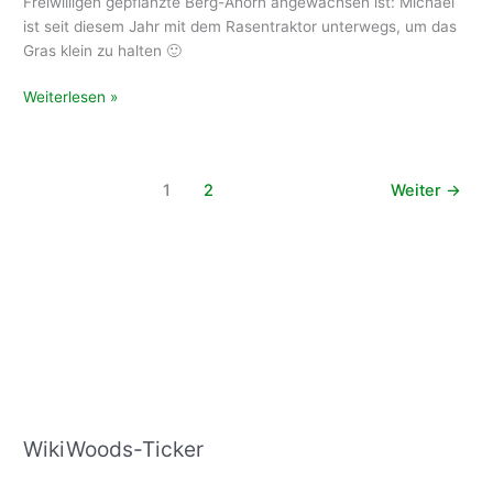
Freiwilligen gepflanzte Berg-Ahorn angewachsen ist: Michael
ist seit diesem Jahr mit dem Rasentraktor unterwegs, um das
Gras klein zu halten 🙂
Aufforstung
Weiterlesen »
in
Marnitz
gedeiht
1
2
Weiter
→
WikiWoods-Ticker