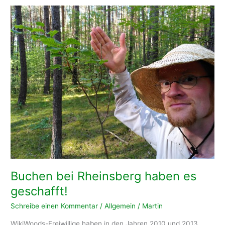
Aufforstung
in
Schönwalde
(Uckermark/Vorpommern)
Buchen bei Rheinsberg haben es
geschafft!
Schreibe einen Kommentar
/
Allgemein
/
Martin
WikiWoods-Freiwillige haben in den Jahren 2010 und 2013