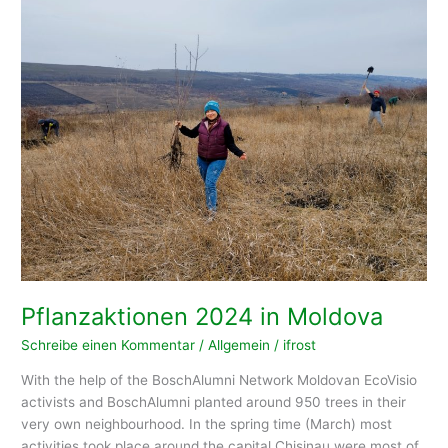
Pflanzaktionen 2024 in Moldova
Schreibe einen Kommentar
/
Allgemein
/
ifrost
With the help of the BoschAlumni Network Moldovan EcoVisio
activists and BoschAlumni planted around 950 trees in their
very own neighbourhood. In the spring time (March) most
activities took place around the capital Chisinau were most of