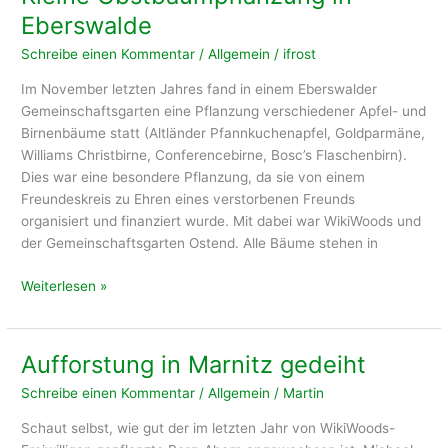
Eberswalde
Schreibe einen Kommentar
/
Allgemein
/
ifrost
Im November letzten Jahres fand in einem Eberswalder
Gemeinschaftsgarten eine Pflanzung verschiedener Apfel- und
Birnenbäume statt (Altländer Pfannkuchenapfel, Goldparmäne,
Williams Christbirne, Conferencebirne, Bosc’s Flaschenbirn).
Dies war eine besondere Pflanzung, da sie von einem
Freundeskreis zu Ehren eines verstorbenen Freunds
organisiert und finanziert wurde. Mit dabei war WikiWoods und
der Gemeinschaftsgarten Ostend. Alle Bäume stehen in
Kleine
Weiterlesen »
Obstbaumpflanzung
in
Eberswalde
Aufforstung in Marnitz gedeiht
Schreibe einen Kommentar
/
Allgemein
/
Martin
Schaut selbst, wie gut der im letzten Jahr von WikiWoods-