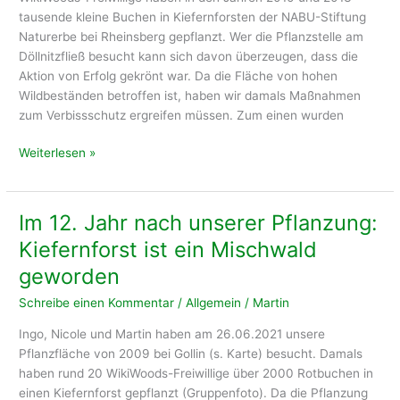
tausende kleine Buchen in Kiefernforsten der NABU-Stiftung
Naturerbe bei Rheinsberg gepflanzt. Wer die Pflanzstelle am
Döllnitzfließ besucht kann sich davon überzeugen, dass die
Aktion von Erfolg gekrönt war. Da die Fläche von hohen
Wildbeständen betroffen ist, haben wir damals Maßnahmen
zum Verbissschutz ergreifen müssen. Zum einen wurden
Buchen
Weiterlesen »
bei
Rheinsberg
haben
Im 12. Jahr nach unserer Pflanzung:
es
Kiefernforst ist ein Mischwald
geschafft!
geworden
Schreibe einen Kommentar
/
Allgemein
/
Martin
Ingo, Nicole und Martin haben am 26.06.2021 unsere
Pflanzfläche von 2009 bei Gollin (s. Karte) besucht. Damals
haben rund 20 WikiWoods-Freiwillige über 2000 Rotbuchen in
einen Kiefernforst gepflanzt (Gruppenfoto). Da die Pflanzung