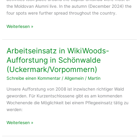
the Moldovan Alumni live. In the autumn (December 2024) the
four spots were further spread throughout the country.
Pflanzaktionen
Weiterlesen »
2024
in
Moldova
Arbeitseinsatz in WikiWoods-
Aufforstung in Schönwalde
(Uckermark/Vorpommern)
Schreibe einen Kommentar
/
Allgemein
/
Martin
Unsere Aufforstung von 2008 ist inzwischen richtiger Wald
geworden. Für Kurzentschlossene gibt es am kommenden
Wochenende die Möglichkeit bei einem Pflegeeinsatz tätig zu
werden:
Arbeitseinsatz
Weiterlesen »
in
WikiWoods-