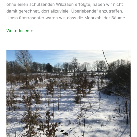
ohne einen schützenden Wildzaun erfolgte, haben wir nicht
damit gerechnet, dort allzuviele „Überlebende“ anzutreffen.
Umso überraschter waren wir, dass die Mehrzahl der Bäume
Im
Weiterlesen »
12.
Jahr
nach
unserer
Pflanzung:
Kiefernforst
ist
ein
Mischwald
geworden