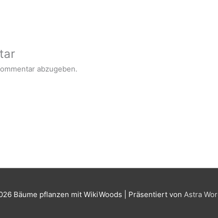
tar
Kommentar abzugeben.
2026
Bäume pflanzen mit WikiWoods
| Präsentiert von
Astra Wo