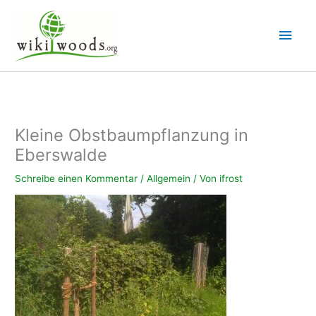
Zum
Inhalt
Hau
springen
Kleine Obstbaumpflanzung in
Eberswalde
Schreibe einen Kommentar
/
Allgemein
/ Von
ifrost