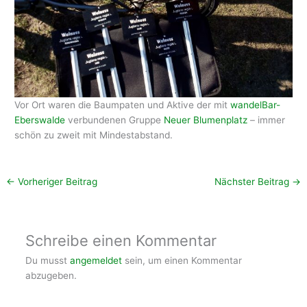
Vor Ort waren die Baumpaten und Aktive der mit
wandelBar-
Eberswalde
verbundenen Gruppe
Neuer Blumenplatz
– immer
schön zu zweit mit Mindestabstand.
←
Vorheriger Beitrag
Nächster Beitrag
→
Schreibe einen Kommentar
Du musst
angemeldet
sein, um einen Kommentar
abzugeben.