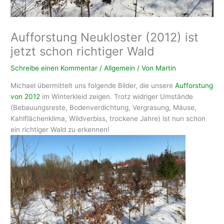
Aufforstung Neukloster (2012) ist
jetzt schon richtiger Wald
Schreibe einen Kommentar
/
Allgemein
/ Von
Martin
Michael übermittelt uns folgende Bilder, die unsere
Aufforstung
von 2012
im Winterkleid zeigen. Trotz widriger Umstände
(Bebauungsreste, Bodenverdichtung, Vergrasung, Mäuse,
Kahlflächenklima, Wildverbiss, trockene Jahre) ist nun schon
ein richtiger Wald zu erkennen!