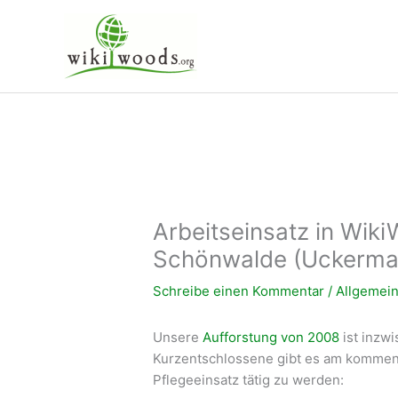
Zum
Inhalt
springen
Arbeitseinsatz in Wik
Schönwalde (Uckerm
Schreibe einen Kommentar
/
Allgemei
Unsere
Aufforstung von 2008
ist inzw
Kurzentschlossene gibt es am kommen
Pflegeeinsatz tätig zu werden: