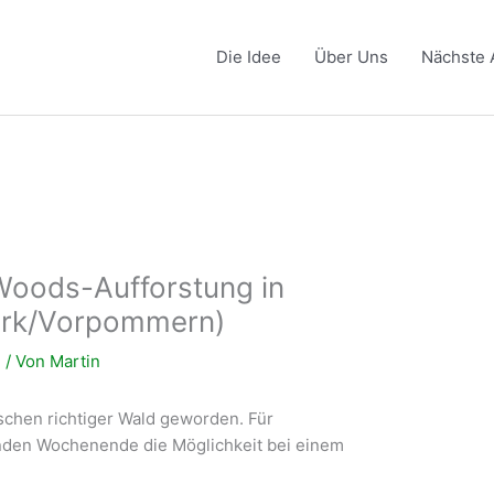
Die Idee
Über Uns
Nächste 
iWoods-Aufforstung in
ark/Vorpommern)
n
/ Von
Martin
ischen richtiger Wald geworden. Für
den Wochenende die Möglichkeit bei einem