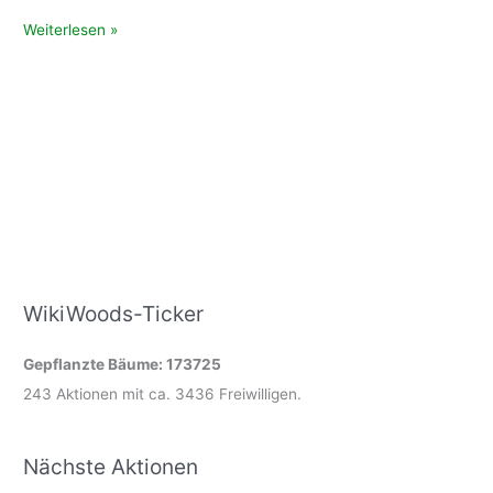
Der
Weiterlesen »
Biberwald
gedeiht
prächtig
WikiWoods-Ticker
Gepflanzte Bäume: 173725
243 Aktionen mit ca. 3436 Freiwilligen.
Nächste Aktionen