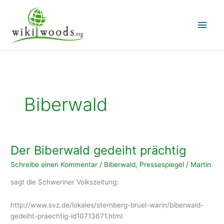
Zum
Inhalt
Hau
springen
Biberwald
Der Biberwald gedeiht prächtig
Schreibe einen Kommentar
/
Biberwald
,
Pressespiegel
/
Martin
sagt die Schweriner Volkszeitung:
http://www.svz.de/lokales/sternberg-bruel-warin/biberwald-
gedeiht-praechtig-id10713671.html