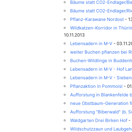
Bäume statt CO2-Endlager/B
Bäume statt CO2-Endlager/R
Pflanz-Karawane Nordost
- 1
Wildkatzen-Korridor in Thür
10.11.2013
Lebensadern in M-V
- 03.11.2
weiter Buchen pflanzen bei 
Buchen-Wildlinge in Buddenh
Lebensadern in M-V - Hof La
Lebensadern in M-V - Sieben
Pflanzaktion in Pommoisl
- 01
Aufforstung in Blankenfelde b
neue Obstbaum-Generation f
Aufforstung "Biberwald" (b. 
Waldgarten Drei Birken Hof
- 
Wildschutzzaun und Laubgehö