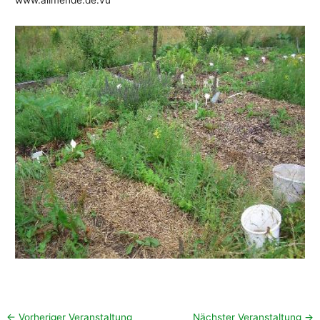
www.allmende.de.vu
←
Vorheriger Veranstaltung
Nächster Veranstaltung
→