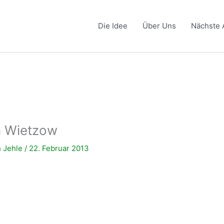
Die Idee
Über Uns
Nächste 
n Wietzow
h Jehle
/
22. Februar 2013