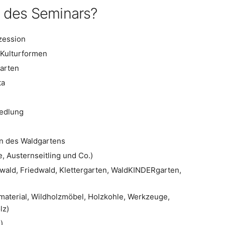
 des Seminars?
kzession
 Kulturformen
garten
ta
edlung
en des Waldgartens
e, Austernseitling und Co.)
ld, Friedwald, Klettergarten, WaldKINDERgarten,
material, Wildholzmöbel, Holzkohle, Werkzeuge,
lz)
)