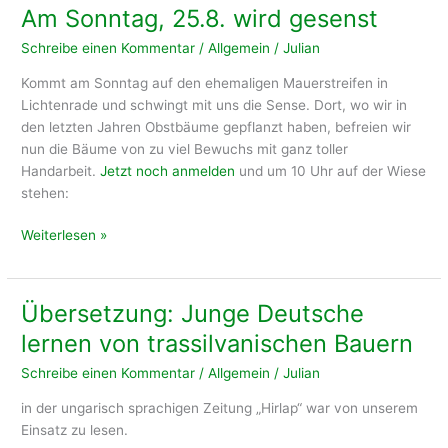
wegen…
Am Sonntag, 25.8. wird gesenst
Schreibe einen Kommentar
/
Allgemein
/
Julian
Kommt am Sonntag auf den ehemaligen Mauerstreifen in
Lichtenrade und schwingt mit uns die Sense. Dort, wo wir in
den letzten Jahren Obstbäume gepflanzt haben, befreien wir
nun die Bäume von zu viel Bewuchs mit ganz toller
Handarbeit.
Jetzt noch anmelden
und um 10 Uhr auf der Wiese
stehen:
Am
Weiterlesen »
Sonntag,
25.8.
wird
Übersetzung: Junge Deutsche
gesenst
lernen von trassilvanischen Bauern
Schreibe einen Kommentar
/
Allgemein
/
Julian
in der ungarisch sprachigen Zeitung „Hirlap“ war von unserem
Einsatz zu lesen.