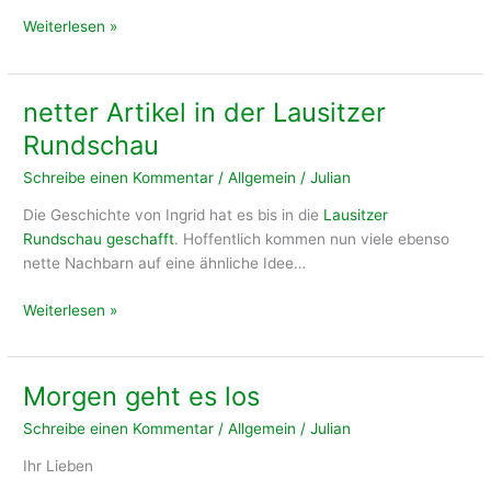
Übersetzung:
Weiterlesen »
Junge
Deutsche
lernen
netter Artikel in der Lausitzer
von
Rundschau
trassilvanischen
Bauern
Schreibe einen Kommentar
/
Allgemein
/
Julian
Die Geschichte von Ingrid hat es bis in die
Lausitzer
Rundschau geschafft
. Hoffentlich kommen nun viele ebenso
nette Nachbarn auf eine ähnliche Idee…
netter
Weiterlesen »
Artikel
in
der
Morgen geht es los
Lausitzer
Schreibe einen Kommentar
/
Allgemein
/
Julian
Rundschau
Ihr Lieben