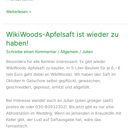
Es
Weiterlesen »
gibt
wieder
Saft!
WikiWoods-Apfelsaft ist wieder zu
haben!
Schreibe einen Kommentar
/
Allgemein
/
Julian
Besonders für alle Berliner interessant: Es gibt wieder
WikiWoods-Apfelsaft zu kaufen. In 5-Liter-Beuteln für je 6,- €
(ein Euro geht dabei an WikiWoods). Wir haben den Saft im
Oktober in Gatschow selbst gepflückt, gewaschen,
geschreddert, gepresst, erhitzt und abgefüllt.
Bei Interesse wendet euch an Julian (julian.groeger (aett)
posteo.de oder 030-60932302). Bis jetzt gibt es nur eine
Abholstation im Wedding. Wenn es jemanden in Kreuzkölln mit
Keller gibt, der Lust auf Saftausgabe hat, wäre das
fantastisch.