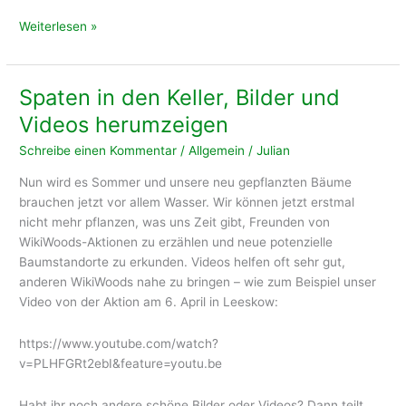
WikiWoods-
Weiterlesen »
Apfelsaft
ist
wieder
Spaten in den Keller, Bilder und
zu
Videos herumzeigen
haben!
Schreibe einen Kommentar
/
Allgemein
/
Julian
Nun wird es Sommer und unsere neu gepflanzten Bäume
brauchen jetzt vor allem Wasser. Wir können jetzt erstmal
nicht mehr pflanzen, was uns Zeit gibt, Freunden von
WikiWoods-Aktionen zu erzählen und neue potenzielle
Baumstandorte zu erkunden. Videos helfen oft sehr gut,
anderen WikiWoods nahe zu bringen – wie zum Beispiel unser
Video von der Aktion am 6. April in Leeskow:
https://www.youtube.com/watch?
v=PLHFGRt2ebI&feature=youtu.be
Habt ihr noch andere schöne Bilder oder Videos? Dann teilt