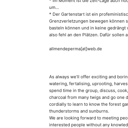
* Im Moment ist die Zelt-Lage auch noc
um…
* Der Gartenstart ist ein profeministi
Grenzverletzungen bewegen können soll
basteln können und in keine gedrän
also fehl an den Plätzen. Dafür solle
allmendeperma[at]web.de
As always we’ll offer exciting and bori
watering, fertalising, uprooting, harves
spend time in the group, discuss, cook
charcoal from many twigs and go one d
cordially to learn to know the forest g
thunderstorms and sunburns.
We are looking forward to meeting peop
interested people without any knowled