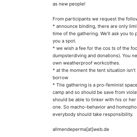
as new people!
From participants we request the follo
* announce binding, there are only limi
time of the gathering. We’ll ask you to
you a spot.
* we wish a fee for the cos ts of the f
dumpsterdiving and donations). You nee
own weatherproof workcothes.
* at the moment the tent situation isn’t 
borrow
* The gathering is a pro-feminist spac
camp and so should be save from violat
should be able to tinker with his or he
one. So macho-behavior and homophobi
everybody should take responsibility.
allmendeperma[at]web.de