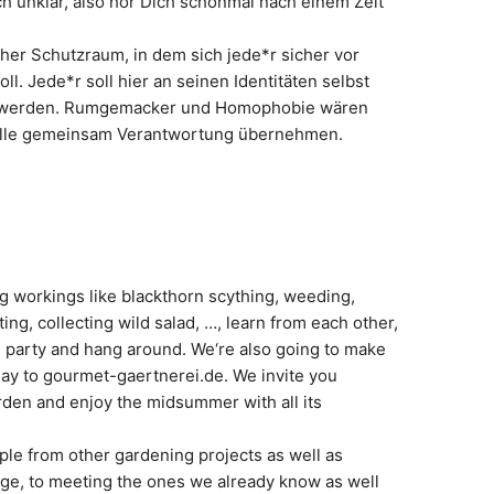
h unklar, also hör Dich schonmal nach einem Zelt
scher Schutzraum, in dem sich jede*r sicher vor
. Jede*r soll hier an seinen Identitäten selbst
gt werden. Rumgemacker und Homophobie wären
n alle gemeinsam Verantwortung übernehmen.
ng workings like blackthorn scything, weeding,
ting, collecting wild salad, …, learn from each other,
, party and hang around. We‘re also going to make
ay to gourmet-gaertnerei.de. We invite you
arden and enjoy the midsummer with all its
le from other gardening projects as well as
ge, to meeting the ones we already know as well