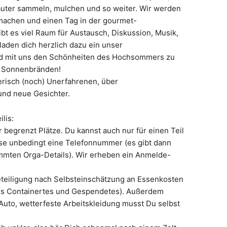
äuter sammeln, mulchen und so weiter. Wir werden
machen und einen Tag in der gourmet-
bt es viel Raum für Austausch, Diskussion, Musik,
den dich herzlich dazu ein unser
d mit uns den Schönheiten des Hochsommers zu
nd Sonnenbränden!
erisch (noch) Unerfahrenen, über
und neue Gesichter.
lis:
r begrenzt Plätze. Du kannst auch nur für einen Teil
sse unbedingt eine Telefonnummer (es gibt dann
immten Orga-Details). Wir erheben ein Anmelde-
eteiligung nach Selbsteinschätzung an Essenkosten
iges Containertes und Gespendetes). Außerdem
Auto, wetterfeste Arbeitskleidung musst Du selbst